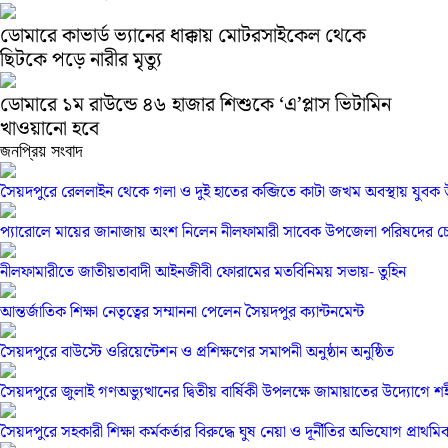
ডোমারে কাভার্ড ভ্যানের ধাক্কায় মোটরসাইকেল থেকে
ছিটকে পড়ে নারীর মৃত্যু
ডোমারে ১ম রাউন্ডে ৪৬ হাজার শিশুকে ‘এ’প্লাস ভিটামিন
খাওয়ানো হবে
জনপ্রিয় সংবাদ
সৈয়দপুরে রেললাইন থেকে গলা ও দুই হাতের কব্জিতে কাটা জখম অবস্থায় যুবক উ
প্যারোলে মায়ের জানাজায় অংশ নিলেন নীলফামারী সাবেক উপজেলা পরিষদের চেয়া
নীলফামারীতে জাতীয়তাবাদী আইনজীবী ফোরামের মতবিনিময় সভায়- তুহিন
আন্তর্জাতিক শিক্ষা নেতৃত্বের সম্মাননা পেলেন সৈয়দপুর ক্যান্টনমেন্ট
সৈয়দপুরে বাউস্টে ওরিয়েন্টেশন ও প্রশিক্ষণের সমাপনী অনুষ্ঠান অনুষ্ঠিত
সৈয়দপুরে জুলাই গণঅভ্যুত্থানের দ্বিতীয় বার্ষিকী উপলক্ষে জামায়াতের উদ্যোগে
সৈয়দপুরে সহকারী শিক্ষা কর্মকর্তার বিরুদ্ধে ঘুষ নেয়া ও দূর্নীতির অভিযোগ প্রাথমি