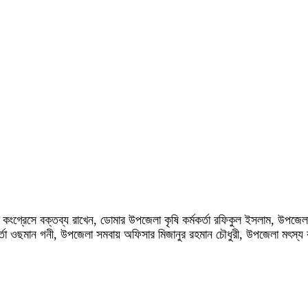
ার কংগ্রেসে বক্তব্য রাখেন, ডোমার উপজেলা কৃষি কর্মকর্তা রফিকুল ইসলাম, উপজেল
ওছমান গনী, উপজেলা সমবায় অফিসার মিজানুর রহমান চৌধুরী, উপজেলা মৎস্য কর্মকর