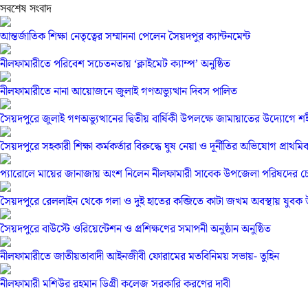
সবশেষ সংবাদ
আন্তর্জাতিক শিক্ষা নেতৃত্বের সম্মাননা পেলেন সৈয়দপুর ক্যান্টনমেন্ট
নীলফামারীতে পরিবেশ সচেতনতায় ‘ক্লাইমেট ক্যাম্প’ অনুষ্ঠিত
নীলফামারীতে নানা আয়োজনে জুলাই গণঅভ্যুত্থান দিবস পালিত
সৈয়দপুরে জুলাই গণঅভ্যুত্থানের দ্বিতীয় বার্ষিকী উপলক্ষে জামায়াতের উদ্যোগে
সৈয়দপুরে সহকারী শিক্ষা কর্মকর্তার বিরুদ্ধে ঘুষ নেয়া ও দূর্নীতির অভিযোগ প্রাথমি
প্যারোলে মায়ের জানাজায় অংশ নিলেন নীলফামারী সাবেক উপজেলা পরিষদের চেয়া
সৈয়দপুরে রেললাইন থেকে গলা ও দুই হাতের কব্জিতে কাটা জখম অবস্থায় যুবক উ
সৈয়দপুরে বাউস্টে ওরিয়েন্টেশন ও প্রশিক্ষণের সমাপনী অনুষ্ঠান অনুষ্ঠিত
নীলফামারীতে জাতীয়তাবাদী আইনজীবী ফোরামের মতবিনিময় সভায়- তুহিন
নীলফামারী মশিউর রহমান ডিগ্রী কলেজ সরকারি করণের দাবী