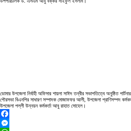
উপপরিচালক ড. এসএম আবু বক্কর সাইফুল ইসলাম।
ডোমার উপজেলা নির্বাহী অফিসার শায়লা সাঈদ তন্বীর সভাপতিত্বে অনুষ্ঠিত পার্টন
পৌরসভা বিএনপির সাধারণ সম্পাদক মোজাফফর আলী, উপজেলা প্রাণিসম্পদ কর্মকর্তা 
উপজেলা পল্লী উন্নয়ন কর্মকর্তা আবু রাহাত সোহেল।
Facebook