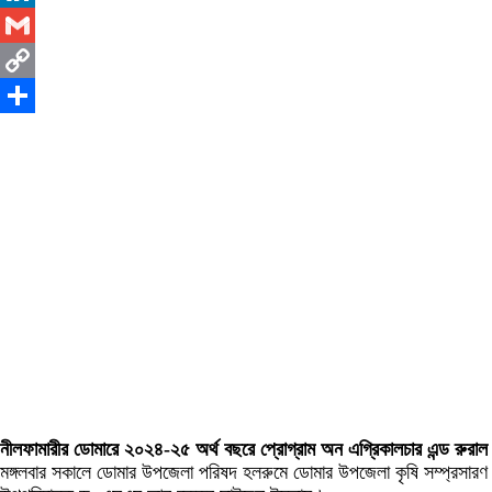
LinkedIn
Gmail
Copy
Link
Share
নীলফামারীর ডোমারে ২০২৪-২৫ অর্থ বছরে প্রোগ্রাম অন এগ্রিকালচার এন্ড রুরাল ট্
মঙ্গলবার সকালে ডোমার উপজেলা পরিষদ হলরুমে ডোমার উপজেলা কৃষি সম্প্রসারণ অ