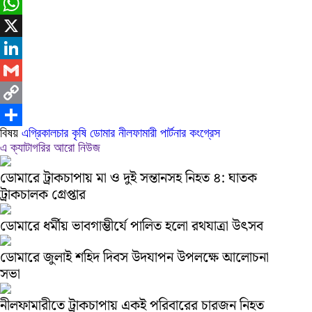
Messenger
WhatsApp
X
LinkedIn
Gmail
Copy
বিষয়
এগ্রিকালচার
কৃষি
ডোমার
নীলফামারী
পার্টনার কংগ্রেস
Link
Share
এ ক্যাটাগরির আরো নিউজ
ডোমারে ট্রাকচাপায় মা ও দুই সন্তানসহ নিহত ৪: ঘাতক
ট্রাকচালক গ্রেপ্তার
ডোমারে ধর্মীয় ভাবগাম্ভীর্যে পালিত হলো রথযাত্রা উৎসব
ডোমারে জুলাই শহিদ দিবস উদযাপন উপলক্ষে আলোচনা
সভা
নীলফামারীতে ট্রাকচাপায় একই পরিবারের চারজন নিহত