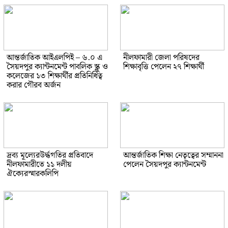
আন্তর্জাতিক আইএলপিই – ৬.০ এ
নীলফামারী জেলা পরিষদের
সৈয়দপুর ক্যান্টনমেন্ট পাবলিক স্ক্লু ও
শিক্ষাবৃত্তি পেলেন ২৭ শিক্ষার্থী
কলেজের ১৩ শিক্ষার্থীর প্রতিনিধিত্ব
করার গৌরব অর্জন
দ্রব্য মূল্যেরউর্দ্ধগতির প্রতিবাদে
আন্তর্জাতিক শিক্ষা নেতৃত্বের সম্মাননা
নীলফামারীতে ১১ দলীয়
পেলেন সৈয়দপুর ক্যান্টনমেন্ট
ঐক্যেরস্মারকলিপি