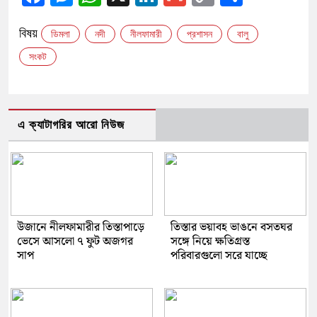
Link
বিষয়
ডিমলা
নদী
নীলফামারী
প্রশাসন
বালু
সংকট
এ ক্যাটাগরির আরো নিউজ
উজানে নীলফামারীর তিস্তাপাড়ে
তিস্তার ভয়াবহ ভাঙনে বসতঘর
ভেসে আসলো ৭ ফুট অজগর
সঙ্গে নিয়ে ক্ষতিগ্রস্ত
সাপ
পরিবারগুলো সরে যাচ্ছে