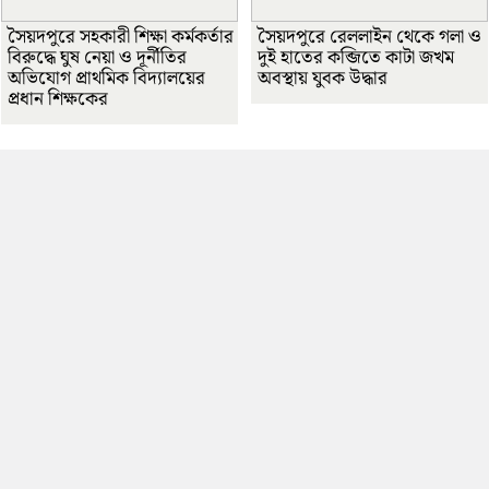
সৈয়দপুরে সহকারী শিক্ষা কর্মকর্তার
সৈয়দপুরে রেললাইন থেকে গলা ও
বিরুদ্ধে ঘুষ নেয়া ও দূর্নীতির
দুই হাতের কব্জিতে কাটা জখম
অভিযোগ প্রাথমিক বিদ্যালয়ের
অবস্থায় যুবক উদ্ধার
প্রধান শিক্ষকের