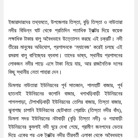
ইজারাদারদের তথ্যমতে, উপজেলার তিস্তা, বুড়ি তিস্তা ও নাউতারা
নদীর বিভিন্ন ঘাট থেকে প্রতিদিন শতাধিক ট্রাক্টর দিয়ে কয়েক
লক্ষাধিক টাকার বালু অবৈধভাবে উত্তোলন করছে এই চক্রটি। নদী
তীরের মানুষের অভিযোগ, প্রশাসনকে ‘ম্যানেজ’ করেই চলছে এই
রমরমা বালু বাণিজ্যের ব্যবসা। তাদের ভাষ্য, স্থানীয় প্রশাসনের
লোকজন নদীর পাড়ে এসে টাকা নিয়ে যায়, আর রাজনৈতিক দলের
কিছু স্থানীয় নেতা পাহারা দেন।
ডিমলার নাউতারা ইউনিয়নের পূর্ব সাতজান, শালহাটি বাজার, পূর্ব
ছাতনাই ইউনিয়নের কলোনি বাজার, খগাখড়িবাড়ী ইউনিয়নের
পাগলপাড়া, টেপাখড়িবাড়ী ইউনিয়নের তেলির বাজার, তিস্তা বাজার,
ঝুনাগাছ চাপানি ইউনিয়নের ছোটখাতা গ্রোয়িং (তিস্তা নদীর বাঁধ),
ডিমলা সদর ইউনিয়নের নটাবাড়ী (বুড়ি তিস্তা নদী) ও গয়াবাড়ী
ইউনিয়নের কুমলাই নদী ঘুরে দেখা গেছে, গ্রামীণ জনপদের ভেতর
দিয়ে একের পর এক ট্রাক্টর নদীর তীরবর্তী এলাকা থেকে অবৈধভাবে