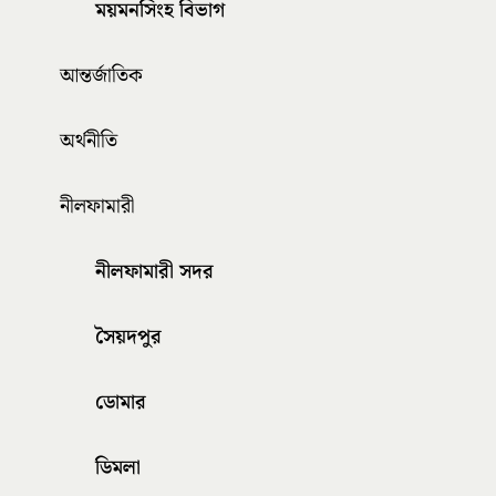
ময়মনসিংহ বিভাগ
আন্তর্জাতিক
অর্থনীতি
নীলফামারী
নীলফামারী সদর
সৈয়দপুর
ডোমার
ডিমলা