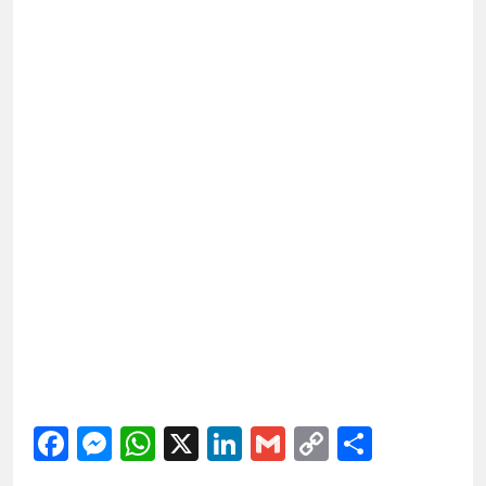
Facebook
Messenger
WhatsApp
X
LinkedIn
Gmail
Copy
Share
Link