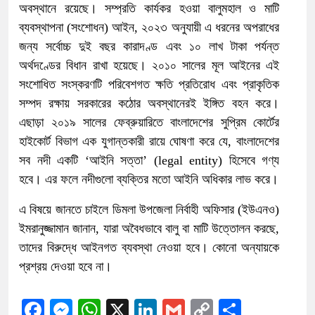
অবস্থানে রয়েছে। সম্প্রতি কার্যকর হওয়া বালুমহাল ও মাটি
ব্যবস্থাপনা (সংশোধন) আইন, ২০২৩ অনুযায়ী এ ধরনের অপরাধের
জন্য সর্বোচ্চ দুই বছর কারাদণ্ড এবং ১০ লাখ টাকা পর্যন্ত
অর্থদণ্ডের বিধান রাখা হয়েছে। ২০১০ সালের মূল আইনের এই
সংশোধিত সংস্করণটি পরিবেশগত ক্ষতি প্রতিরোধ এবং প্রাকৃতিক
সম্পদ রক্ষায় সরকারের কঠোর অবস্থানেরই ইঙ্গিত বহন করে।
এছাড়া ২০১৯ সালের ফেব্রুয়ারিতে বাংলাদেশের সুপ্রিম কোর্টের
হাইকোর্ট বিভাগ এক যুগান্তকারী রায়ে ঘোষণা করে যে, বাংলাদেশের
সব নদী একটি ‘আইনি সত্তা’ (legal entity) হিসেবে গণ্য
হবে। এর ফলে নদীগুলো ব্যক্তির মতো আইনি অধিকার লাভ করে।
এ বিষয়ে জানতে চাইলে ডিমলা উপজেলা নির্বাহী অফিসার (ইউএনও)
ইমরানুজ্জামান জানান, যারা অবৈধভাবে বালু বা মাটি উত্তোলন করছে,
তাদের বিরুদ্ধে আইনগত ব্যবস্থা নেওয়া হবে। কোনো অন্যায়কে
প্রশ্রয় দেওয়া হবে না।
Facebook
Messenger
WhatsApp
X
LinkedIn
Gmail
Copy
Share