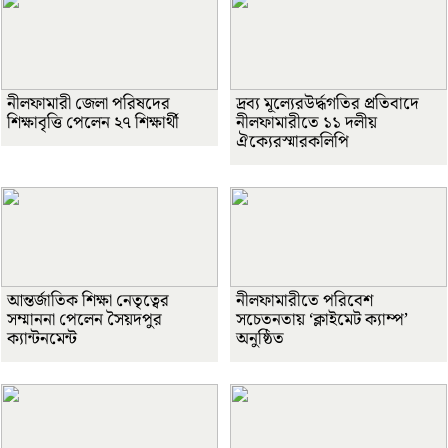
নীলফামারী জেলা পরিষদের
দ্রব্য মূল্যেরউর্দ্ধগতির প্রতিবাদে
শিক্ষাবৃত্তি পেলেন ২৭ শিক্ষার্থী
নীলফামারীতে ১১ দলীয়
ঐক্যেরস্মারকলিপি
আন্তর্জাতিক শিক্ষা নেতৃত্বের
নীলফামারীতে পরিবেশ
সম্মাননা পেলেন সৈয়দপুর
সচেতনতায় ‘ক্লাইমেট ক্যাম্প’
ক্যান্টনমেন্ট
অনুষ্ঠিত