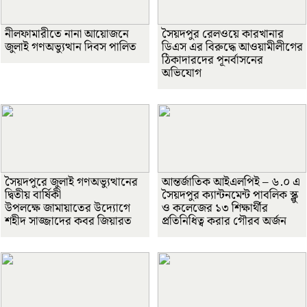
নীলফামারীতে নানা আয়োজনে
সৈয়দপুর রেলওয়ে কারখানার
জুলাই গণঅভ্যুত্থান দিবস পালিত
ডিএস এর বিরুদ্ধে আওয়ামীলীগের
ঠিকাদারদের পূনর্বাসনের
অভিযোগ
সৈয়দপুরে জুলাই গণঅভ্যুত্থানের
আন্তর্জাতিক আইএলপিই – ৬.০ এ
দ্বিতীয় বার্ষিকী
সৈয়দপুর ক্যান্টনমেন্ট পাবলিক স্ক্লু
উপলক্ষে জামায়াতের উদ্যোগে
ও কলেজের ১৩ শিক্ষার্থীর
শহীদ সাজ্জাদের কবর জিয়ারত
প্রতিনিধিত্ব করার গৌরব অর্জন