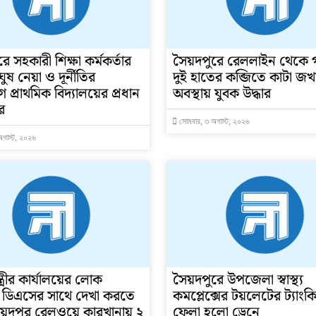
ে সহকারী শিক্ষা কর্মকর্তার
সৈয়দপুরে রেললাইন থেকে 
 ঘুষ নেয়া ও দূর্নীতির
দুই হাতের কব্জিতে কাটা জ
প্রাথমিক বিদ্যালয়ের প্রধান
অবস্থায় যুবক উদ্ধার
র
সোমবার, ৩ অগাস্ট, ২০২৬
অগাস্ট, ২০২৬
্ত্রীর কার্যালয়ের লোক
সৈয়দপুরে উপজেলা স্বাস্থ্য
 ডিএসের সাথে দেখা করতে
কমপ্লেক্সের টয়লেটের ট্যাং
য়দপুর রেলওয়ে কারখানায় ২
ফেলা হলো ড্রেনে