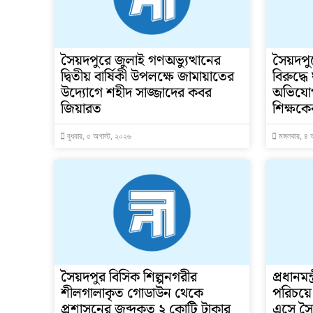
সৈয়দপুরে জুলাই গণঅভ্যুত্থানের
সৈয়দপুর
দ্বিতীয় বার্ষিকী উপলক্ষে জামায়াতের
বিরুদ্ধে
উদ্যোগে শহীদ সাজ্জাদের কবর
অভিযোগ 
জিয়ারত
শিক্ষকে
বুধবার, ৫ অগাস্ট, ২০২৬
মঙ্গলবার, ৪ 
সৈয়দপুর বিসিক শিল্পনগরীর
প্রধানমন
শীলগালাকৃত গোডাউন থেকে
পরিচয়ে
প্রশাসনের জব্দকৃত ২ কোটি টাকার
এসে সৈ