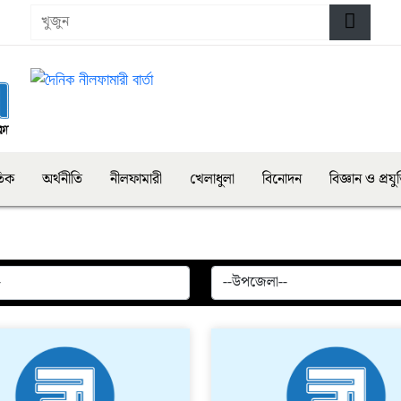
তিক
অর্থনীতি
নীলফামারী
খেলাধুলা
বিনোদন
বিজ্ঞান ও প্রযুক