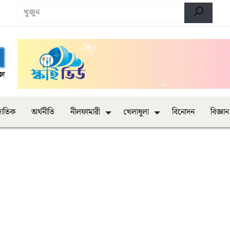
জাতিক
অর্থনীতি
নীলফামারী
খেলাধুলা
বিনোদন
বিজ্ঞান