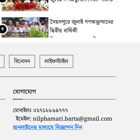
সৈয়দপুরে জুলাই গণঅভ্যুত্থানের
৪
দ্বিতীয় বার্ষিকী
উপলক্ষে জামায়াতের উদ্যোগে
শহীদ সাজ্জাদের কবর জিয়ারত
বিনোদন
লাইফস্টাইল
সৈয়দপুরে সহকারী শিক্ষা
৫
কর্মকর্তার বিরুদ্ধে ঘুষ নেয়া ও
দূর্নীতির অভিযোগ প্রাথমিক
বিদ্যালয়ের প্রধান শিক্ষকের
যোগাযোগ
প্যারোলে মায়ের জানাজায় অংশ
মোবাইলঃ ০১৭১২৬৬৯৭৭৭
৬
নিলেন নীলফামারী সাবেক
ইমেইল: nilphamari.barta@gmail.com
উপজেলা পরিষদের চেয়ারম্যান
অনলাইনের মাধ্যমে বিজ্ঞাপন দিন
শাহিদ মাহমুদ