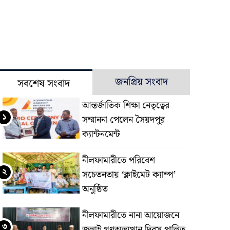
জনপ্রিয় সংবাদ
সবশেষ সংবাদ
আন্তর্জাতিক শিক্ষা নেতৃত্বের
১
সম্মাননা পেলেন সৈয়দপুর
ক্যান্টনমেন্ট
নীলফামারীতে পরিবেশ
২
সচেতনতায় ‘ক্লাইমেট ক্যাম্প’
অনুষ্ঠিত
নীলফামারীতে নানা আয়োজনে
৩
জুলাই গণঅভ্যুত্থান দিবস পালিত