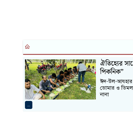
ঐতিহ্যের সাথ
পিকনিক”
ঈদ-উল-আযহার আ
ডোমার ও ডিমলা উ
নানা
...