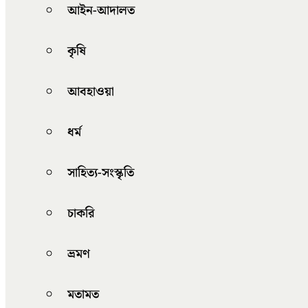
আইন-আদালত
কৃষি
আবহাওয়া
ধর্ম
সাহিত্য-সংস্কৃতি
চাকরি
ভ্রমণ
মতামত