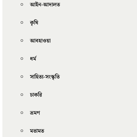
আইন-আদালত
কৃষি
আবহাওয়া
ধর্ম
সাহিত্য-সংস্কৃতি
চাকরি
ভ্রমণ
মতামত