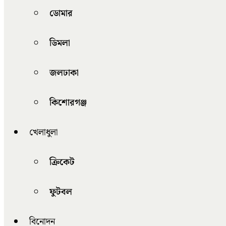
ডোমার
ডিমলা
জলঢাকা
কিশোরগঞ্জ
খেলাধুলা
ক্রিকেট
ফুটবল
বিনোদন