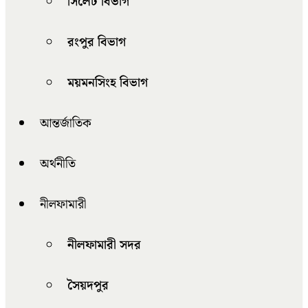
সিলেট বিভাগ
রংপুর বিভাগ
ময়মনসিংহ বিভাগ
আন্তর্জাতিক
অর্থনীতি
নীলফামারী
নীলফামারী সদর
সৈয়দপুর