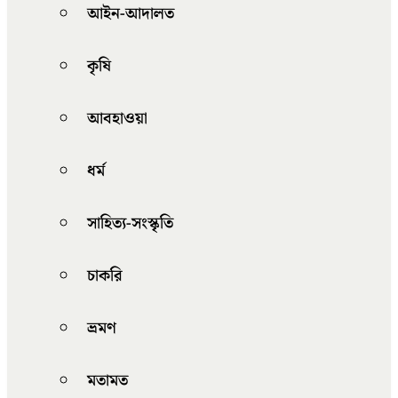
আইন-আদালত
কৃষি
আবহাওয়া
ধর্ম
সাহিত্য-সংস্কৃতি
চাকরি
ভ্রমণ
মতামত