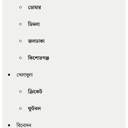
ডোমার
ডিমলা
জলঢাকা
কিশোরগঞ্জ
খেলাধুলা
ক্রিকেট
ফুটবল
বিনোদন