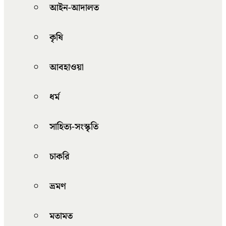
আইন-আদালত
কৃষি
আবহাওয়া
ধর্ম
সাহিত্য-সংস্কৃতি
চাকরি
ভ্রমণ
মতামত