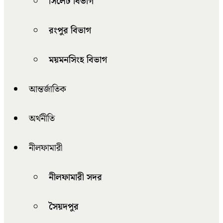
সিলেট বিভাগ
রংপুর বিভাগ
ময়মনসিংহ বিভাগ
আন্তর্জাতিক
অর্থনীতি
নীলফামারী
নীলফামারী সদর
সৈয়দপুর