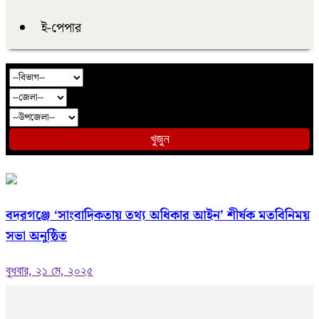
ই-পেপার
খুজুন
বদরগঞ্জে ‘সাংবাদিকতায় তথ্য অধিকার আইন’ শীর্ষক মতবিনিময়
সভা অনুষ্ঠিত
বুধবার, ২১ মে, ২০২৫