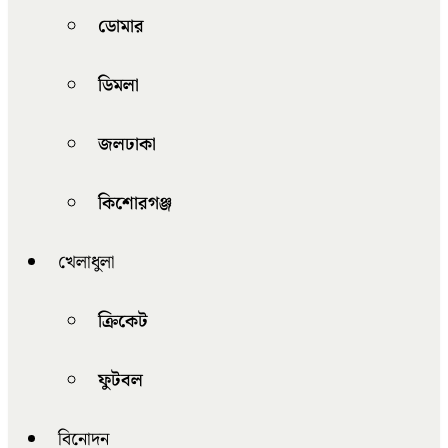
ডোমার
ডিমলা
জলঢাকা
কিশোরগঞ্জ
খেলাধুলা
ক্রিকেট
ফুটবল
বিনোদন