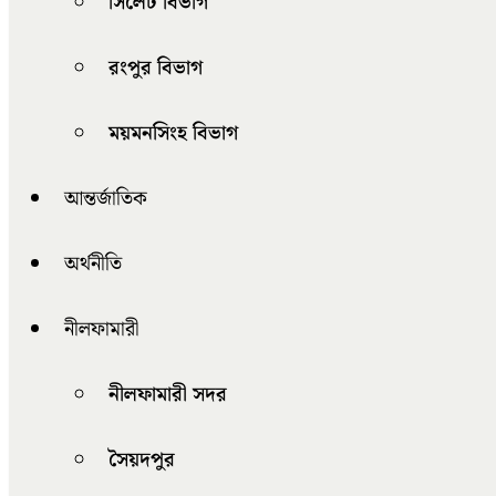
সিলেট বিভাগ
রংপুর বিভাগ
ময়মনসিংহ বিভাগ
আন্তর্জাতিক
অর্থনীতি
নীলফামারী
নীলফামারী সদর
সৈয়দপুর