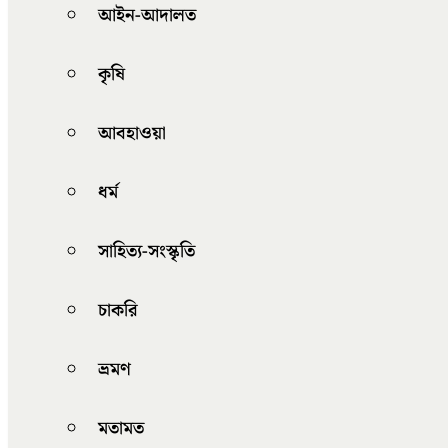
আইন-আদালত
কৃষি
আবহাওয়া
ধর্ম
সাহিত্য-সংস্কৃতি
চাকরি
ভ্রমণ
মতামত