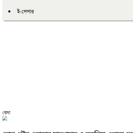
ই-পেপার
বোদা