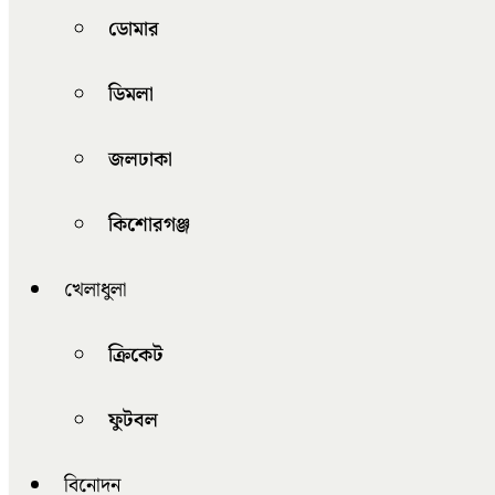
ডোমার
ডিমলা
জলঢাকা
কিশোরগঞ্জ
খেলাধুলা
ক্রিকেট
ফুটবল
বিনোদন