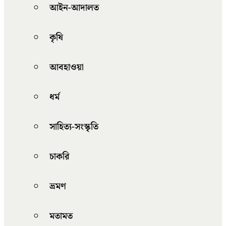
আইন-আদালত
কৃষি
আবহাওয়া
ধর্ম
সাহিত্য-সংস্কৃতি
চাকরি
ভ্রমণ
মতামত