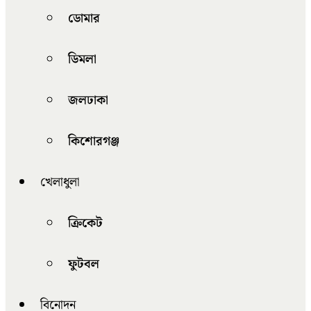
ডোমার
ডিমলা
জলঢাকা
কিশোরগঞ্জ
খেলাধুলা
ক্রিকেট
ফুটবল
বিনোদন