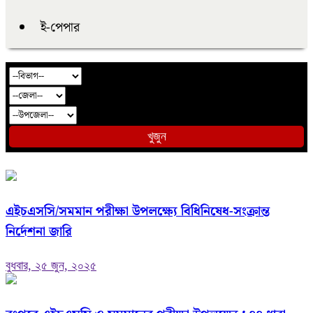
ই-পেপার
খুজুন
এইচএসসি/সমমান পরীক্ষা উপলক্ষ্যে বিধিনিষেধ-সংক্রান্ত
নির্দেশনা জারি
বুধবার, ২৫ জুন, ২০২৫