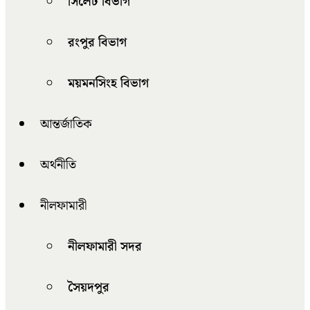
সিলেট বিভাগ
রংপুর বিভাগ
ময়মনসিংহ বিভাগ
আন্তর্জাতিক
অর্থনীতি
নীলফামারী
নীলফামারী সদর
সৈয়দপুর